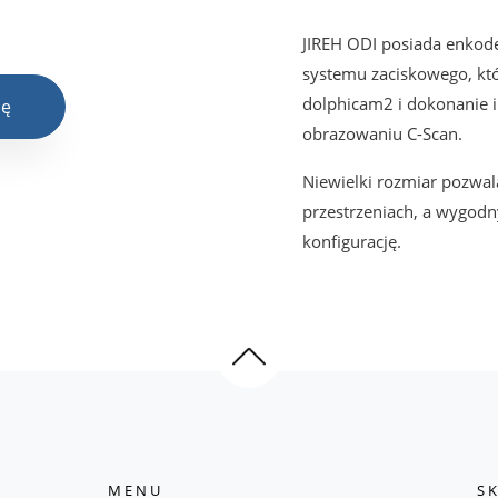
JIREH ODI posiada enkod
systemu zaciskowego, kt
dolphicam2 i dokonanie 
ję
obrazowaniu C-Scan.
Niewielki rozmiar pozwal
przestrzeniach, a wygod
konfigurację.
MENU
S